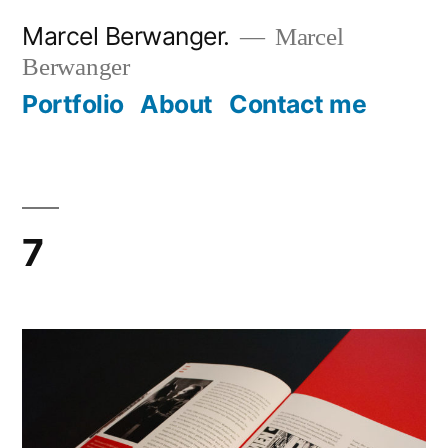
Zum
Marcel Berwanger.
Marcel
Inhalt
Berwanger
springen
Portfolio
About
Contact me
7