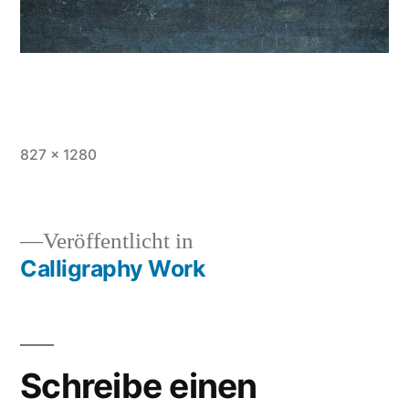
Vollständige
827 × 1280
Größe
Veröffentlicht in
Calligraphy Work
Beitragsnavigation
Schreibe einen