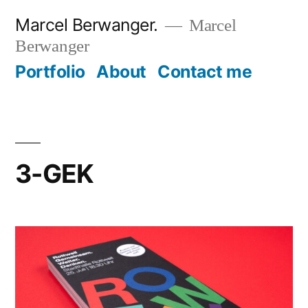
Zum
Marcel Berwanger.
Marcel
Inhalt
Berwanger
springen
Portfolio
About
Contact me
3-GEK